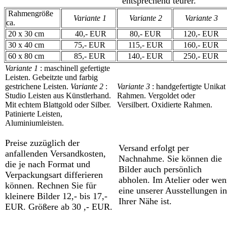
entsprechend teurer.
Rahmengröße
Variante 1
Variante 2
Variante 3
ca.
20 x 30 cm
40,- EUR
80,- EUR
120,- EUR
30 x 40 cm
75,- EUR
115,- EUR
160,- EUR
60 x 80 cm
85,- EUR
140,- EUR
250,- EUR
Variante 1
: maschinell gefertigte
Leisten. Gebeitzte und farbig
gestrichene Leisten.
Variante
2
:
Variante
3
: handgefertigte Unikat
Studio Leisten aus Künstlerhand.
Rahmen. Vergoldet oder
Mit echtem Blattgold oder Silber.
Versilbert. Oxidierte Rahmen.
Patinierte Leisten,
Aluminiumleisten.
Preise zuzüglich der
Versand erfolgt per
anfallenden Versandkosten,
Nachnahme. Sie können die
die je nach Format und
Bilder auch persönlich
Verpackungsart differieren
abholen. Im Atelier oder we
können. Rechnen Sie für
eine unserer Ausstellungen in
kleinere Bilder 12,- bis 17,-
Ihrer Nähe ist.
EUR. Größere ab 30 ,- EUR.