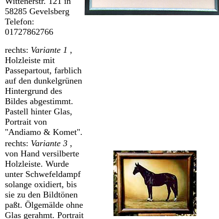
Wittenerstr. 121 in
58285 Gevelsberg
Telefon:
01727862766
rechts:
Variante 1
,
Holzleiste mit
Passepartout, farblich
auf den dunkelgrünen
Hintergrund des
Bildes abgestimmt.
Pastell hinter Glas,
Portrait von
"Andiamo & Komet".
rechts:
Variante 3
,
von Hand versilberte
Holzleiste. Wurde
unter Schwefeldampf
solange oxidiert, bis
sie zu den Bildtönen
paßt. Ölgemälde ohne
Glas gerahmt. Portrait